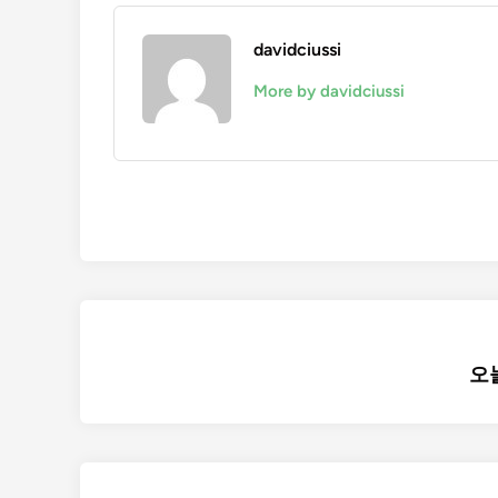
davidciussi
More by davidciussi
글
오
탐
색